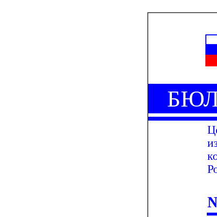
БЮЛ
Ц
и
к
Р
№